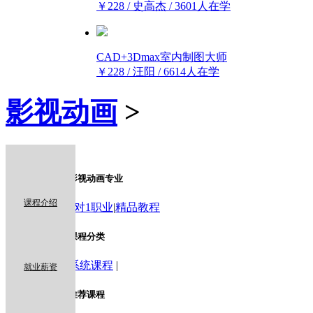
￥228 / 史高杰 / 3601人在学
CAD+3Dmax室内制图大师
￥228 / 汪阳 / 6614人在学
影视动画
>
x
影视动画专业
课程介绍
1对1职业
|
精品教程
课程分类
系统课程
|
就业薪资
推荐课程