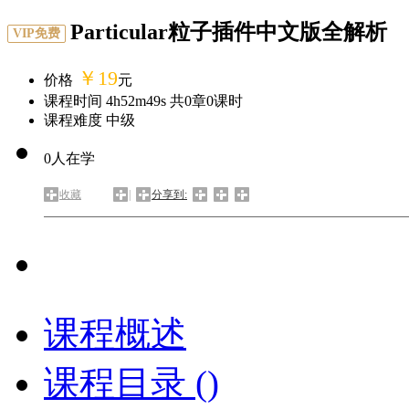
Particular粒子插件中文版全解析
VIP免费
￥19
价格
元
课程时间 4h52m49s 共
0
章
0
课时
课程难度 中级
0
人在学
收藏
|
分享到:
课程概述
课程目录 (
)