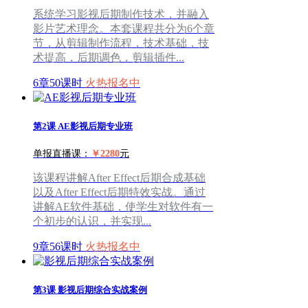
系统学习影视后期制作技术，并融入
影片艺术理念。本套课程共分为6个章
节，从剪辑制作流程，技术基础，技
术提高，后期调色，剪辑插件...
6章50课时
火热报名中
第2课
AE影视后期专业班
单报直播课：
￥2280
元
该课程讲解After Effect后期合成基础
以及After Effect后期特效实战。通过
讲解AE软件基础，使学生对软件有一
个初步的认识，并实现...
9章56课时
火热报名中
第3课
影视后期综合实战案例