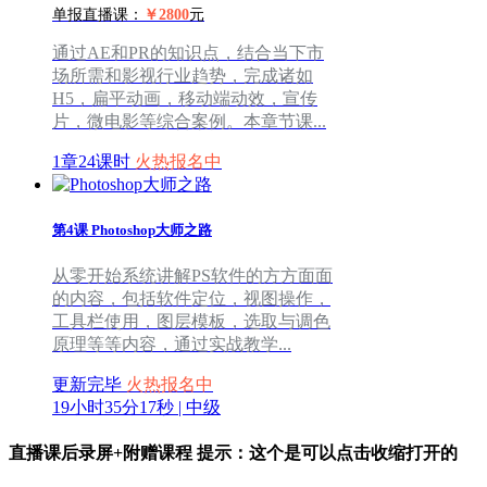
单报直播课：
￥2800
元
​通过AE和PR的知识点，结合当下市
场所需和影视行业趋势，完成诸如
H5，扁平动画，移动端动效，宣传
片，微电影等综合案例。本章节课...
1章24课时
火热报名中
第4课
Photoshop大师之路
从零开始系统讲解PS软件的方方面面
的内容，包括软件定位，视图操作，
工具栏使用，图层模板，选取与调色
原理等等内容，通过实战教学...
更新完毕
火热报名中
19小时35分17秒 | 中级
直播课后录屏+附赠课程
提示：这个是可以点击收缩打开的