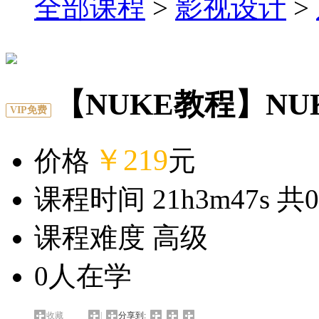
全部课程
>
影视设计
>
【NUKE教程】N
VIP免费
￥219
价格
元
课程时间 21h3m47s 共
0
课程难度 高级
0
人在学
收藏
|
分享到: