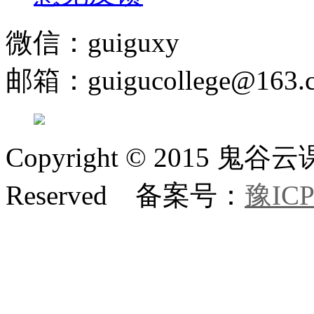
微信：guiguxy
邮箱：guigucollege@163.
Copyright © 2015 鬼
Reserved 备案号：
豫ICP