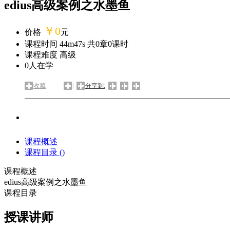
edius高级案例之水墨鱼
￥0
价格
元
课程时间 44m47s 共
0
章
0
课时
课程难度 高级
0
人在学
收藏
|
分享到:
课程概述
课程目录 (
)
课程概述
edius高级案例之水墨鱼
课程目录
授课讲师